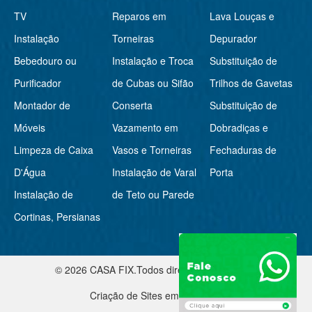
TV
Reparos em
Lava Louças e
Instalação
Torneiras
Depurador
Bebedouro ou
Instalação e Troca
Substituição de
Purificador
de Cubas ou Sifão
Trilhos de Gavetas
Montador de
Conserta
Substituição de
Móveis
Vazamento em
Dobradiças e
Limpeza de Caixa
Vasos e Torneiras
Fechaduras de
D'Água
Instalação de Varal
Porta
Instalação de
de Teto ou Parede
Cortinas, Persianas
© 2026 CASA FIX.Todos direitos reservados
-
Criação de Sites em Rio Preto