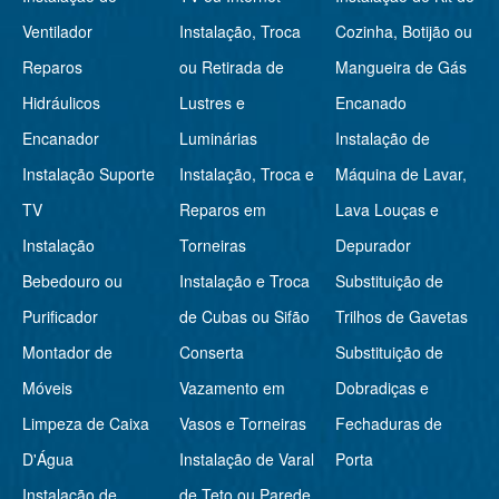
Ventilador
Instalação, Troca
Cozinha, Botijão ou
Reparos
ou Retirada de
Mangueira de Gás
Hidráulicos
Lustres e
Encanado
Encanador
Luminárias
Instalação de
Instalação Suporte
Instalação, Troca e
Máquina de Lavar,
TV
Reparos em
Lava Louças e
Instalação
Torneiras
Depurador
Bebedouro ou
Instalação e Troca
Substituição de
Purificador
de Cubas ou Sifão
Trilhos de Gavetas
Montador de
Conserta
Substituição de
Móveis
Vazamento em
Dobradiças e
Limpeza de Caixa
Vasos e Torneiras
Fechaduras de
D'Água
Instalação de Varal
Porta
Instalação de
de Teto ou Parede