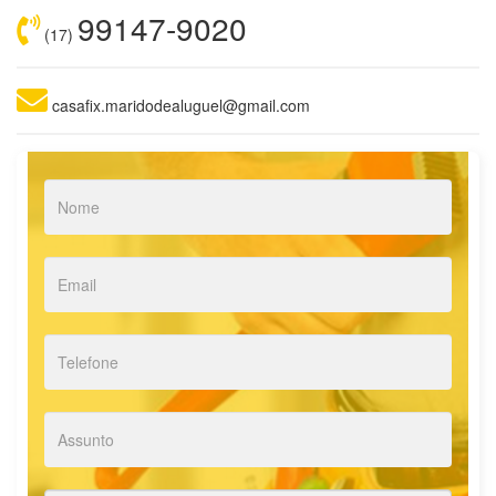
99147-9020
(17)
casafix.maridodealuguel@gmail.com