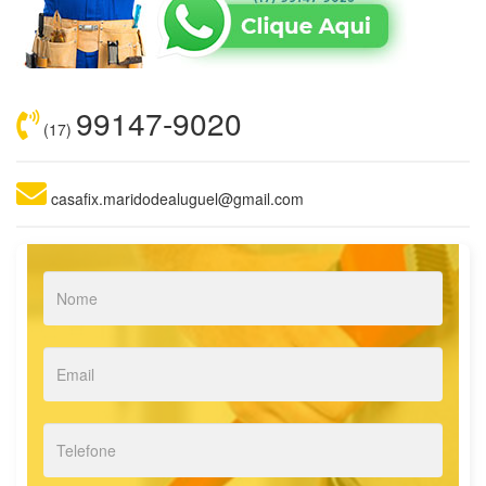
99147-9020
(17)
casafix.maridodealuguel@gmail.com