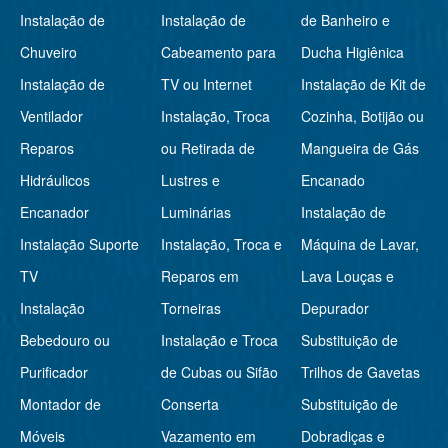
Instalação de
Instalação de
de Banheiro e
Chuveiro
Cabeamento para
Ducha Higiênica
Instalação de
TV ou Internet
Instalação de Kit de
Ventilador
Instalação, Troca
Cozinha, Botijão ou
Reparos
ou Retirada de
Mangueira de Gás
Hidráulicos
Lustres e
Encanado
Encanador
Luminárias
Instalação de
Instalação Suporte
Instalação, Troca e
Máquina de Lavar,
TV
Reparos em
Lava Louças e
Instalação
Torneiras
Depurador
Bebedouro ou
Instalação e Troca
Substituição de
Purificador
de Cubas ou Sifão
Trilhos de Gavetas
Montador de
Conserta
Substituição de
Móveis
Vazamento em
Dobradiças e